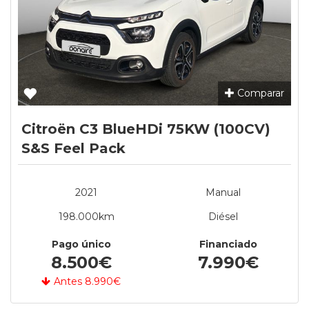
Comparar
Citroën C3 BlueHDi 75KW (100CV)
S&S Feel Pack
2021
Manual
198.000km
Diésel
Pago único
Financiado
8.500€
7.990€
Antes 8.990€