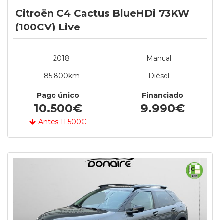
Citroën C4 Cactus BlueHDi 73KW
(100CV) Live
2018
Manual
85.800km
Diésel
Pago único
Financiado
10.500€
9.990€
Antes 11.500€