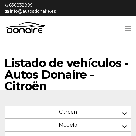
636832899
info@autosdonaire.es
Listado de vehículos -
Autos Donaire -
Citroën
Citroën
Modelo