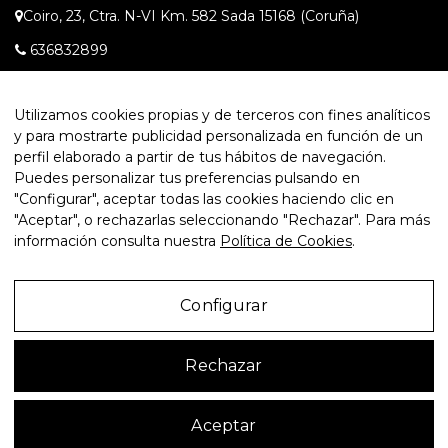
Coiro, 23, Ctra. N-VI Km. 582 Sada 15168 (Coruña)
636832899
info@autosdonaire.es
Utilizamos cookies propias y de terceros con fines analíticos
L-V: 10:00-20:00; S: 10:30-13:30; D: cerrado
y para mostrarte publicidad personalizada en función de un
perfil elaborado a partir de tus hábitos de navegación.
Puedes personalizar tus preferencias pulsando en
"Configurar", aceptar todas las cookies haciendo clic en
"Aceptar", o rechazarlas seleccionando "Rechazar". Para más
información consulta nuestra
Política de Cookies
.
Autos Donaire
HA CONFIADO EN NOSOTROS SU PRESENCIA
DIGITAL.
VISITA INVENTARIO.PRO
Y CONOCE NUESTRA SOLUCIÓN
GLOBAL
Configurar
Aviso Legal
Rechazar
Política de Privacidad
2
Política de Cookies
Aceptar
Configurar