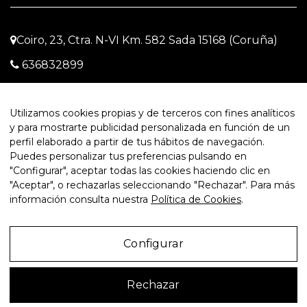
Coiro, 23, Ctra. N-VI Km. 582 Sada 15168 (Coruña)
636832899
info@autosdonaire.es
Utilizamos cookies propias y de terceros con fines analíticos
L-V: 10:00-20:00; S: 10:30-13:30; D: cerrado
y para mostrarte publicidad personalizada en función de un
perfil elaborado a partir de tus hábitos de navegación.
Puedes personalizar tus preferencias pulsando en
"Configurar", aceptar todas las cookies haciendo clic en
"Aceptar", o rechazarlas seleccionando "Rechazar". Para más
información consulta nuestra
Política de Cookies
.
Autos Donaire
HA CONFIADO EN NOSOTROS SU PRESENCIA
DIGITAL.
VISITA INVENTARIO.PRO
Y CONOCE NUESTRA SOLUCIÓN
GLOBAL
Configurar
Aviso Legal
Rechazar
Política de Privacidad