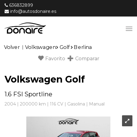
636832899
info@autosdonaire.es
Volver
Volkswagen
Golf
Berlina
|
Favorito
Comparar
Volkswagen Golf
1.6 FSI Sportline
2004
|
200000 km
|
116
CV |
Gasolina
|
Manual