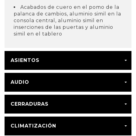
Acabados de cuero en el pomo de la
palanca de cambios, aluminio simil en la
consola central, aluminio simil en
inserciones de las puertas y aluminio
simil en el tablero
ASIENTOS
AUDIO
CERRADURAS
CLIMATIZACIÓN