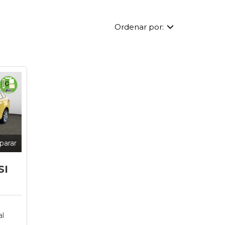
Ordenar por:
arar
SI
l