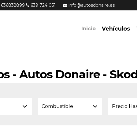
636832899
639 724 051
info@autosdonaire.es
Vehículos
Inicio
os - Autos Donaire - Sko
Combustible
Precio Ha