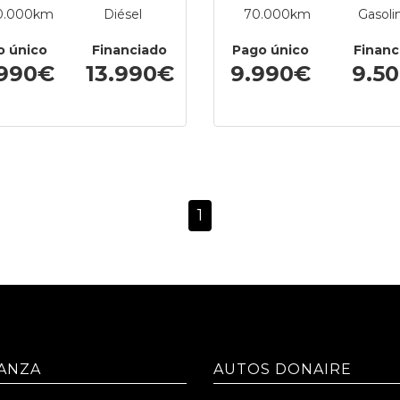
0.000km
Diésel
70.000km
Gasoli
o único
Financiado
Pago único
Financ
.990€
13.990€
9.990€
9.5
1
ANZA
AUTOS DONAIRE