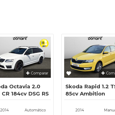
Comparar
Comp
da Octavia 2.0
Skoda Rapid 1.2 T
 CR 184cv DSG RS
85cv Ambition
Spaceback
2014
Automático
2014
Manua