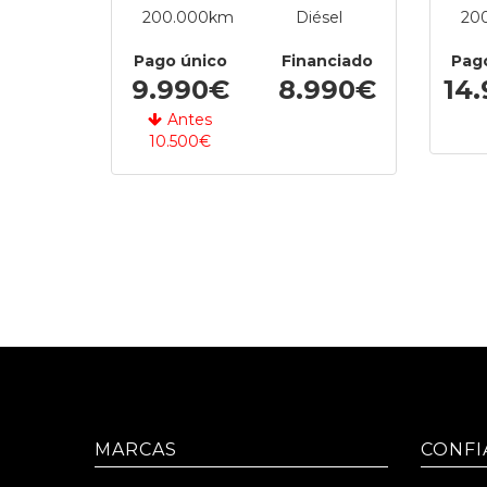
200.000km
Diésel
20
Pago único
Financiado
Pag
9.990€
8.990€
14
Antes
10.500€
MARCAS
CONFI