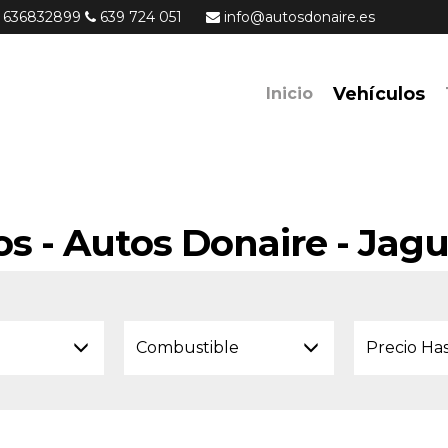
636832899
639 724 051
info@autosdonaire.es
Vehículos
Inicio
os - Autos Donaire - Jag
Combustible
Precio Ha