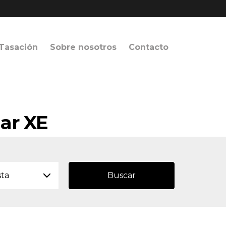
Tasación
Sobre nosotros
Contacto
uar XE
sta
Buscar