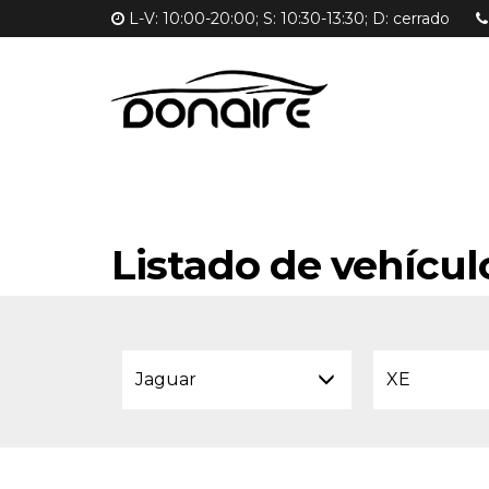
L-V: 10:00-20:00; S: 10:30-13:30; D: cerrado
Listado de vehícul
Jaguar
XE