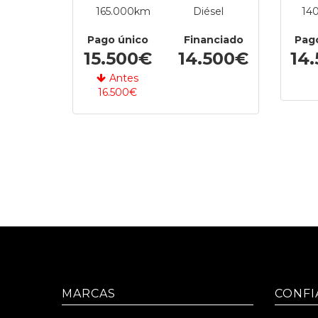
165.000km
Diésel
14
Pago único
Financiado
Pag
15.500€
14.500€
14
Antes
16.500€
MARCAS
CONFI