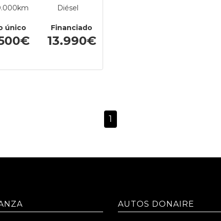
0.000km
Diésel
o único
Financiado
.500€
13.990€
1
ANZA
AUTOS DONAIRE