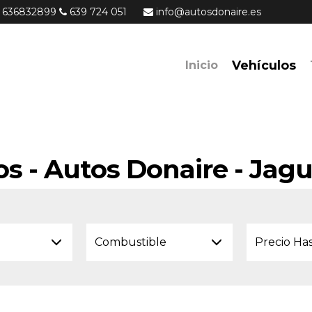
636832899
639 724 051
info@autosdonaire.es
Vehículos
Inicio
os - Autos Donaire - Jag
Combustible
Precio Ha