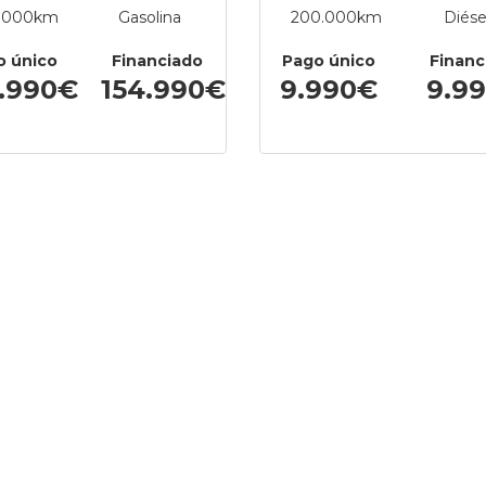
.000km
Gasolina
200.000km
Diése
o único
Financiado
Pago único
Financ
9.990€
154.990€
9.990€
9.9