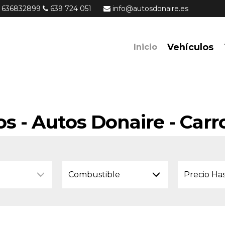
636832899
639 724 051
info@autosdonaire.es
Vehículos
Inicio
os - Autos Donaire - Carr
Combustible
Precio Ha