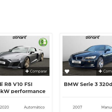
Comparar
Comp
i R8 V10 FSI
BMW Serie 3 320
6kW performance
ttro S tro
2020
Automático
2007
Manua