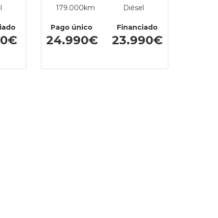
l
179.000km
Diésel
iado
Pago único
Financiado
90€
24.990€
23.990€