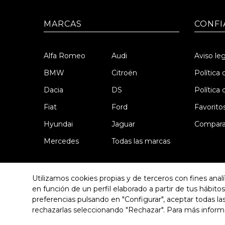
MARCAS
CONFI
Alfa Romeo
Audi
Aviso leg
BMW
Citroën
Política 
Dacia
DS
Política
Fiat
Ford
Favorito
Hyundai
Jaguar
Compara
Mercedes
Todas las marcas
Utilizamos cookies propias y de terceros con fines anal
en función de un perfil elaborado a partir de tus hábit
preferencias pulsando en "Configurar", aceptar todas las
Autos Donaire
HA CONFIADO EN 
rechazarlas seleccionando "Rechazar". Para más inform
Av