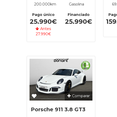
200.000km
Gasolina
69
Pago único
Financiado
Pag
25.990€
25.990€
15
Antes
27.990€
Comparar
Porsche 911 3.8 GT3