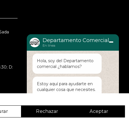
 Sada
Departamento Comercial
En línea
Hola, soy del Departamento
comercial ¿hablamos?
:30; D:
Estoy aquí para ayudarte en
cualquier cosa que necesites.
urar
Rechazar
Aceptar
CE NUESTRA SOLUCIÓN GLOBAL
r