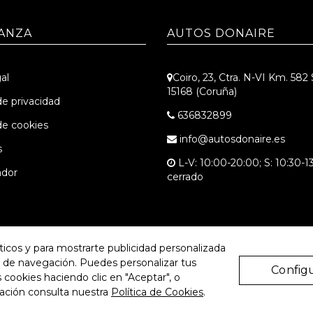
ANZA
AUTOS DONAIRE
al
Coiro, 23, Ctra. N-VI Km. 582
15168 (Coruña)
de privacidad
636832899
 de cookies
info@autosdonaire.es
s
L-V: 10:00-20:00; S: 10:30-13
dor
cerrado
íticos y para mostrarte publicidad personalizada
os de navegación. Puedes personalizar tus
Config
 cookies haciendo clic en "Aceptar", o
NOSOTROS SU PRESENCIA DIGITAL.
VISITA INVENTARIO.PRO
Y CONO
ación consulta nuestra
Política de Cookies
.
iso Legal
Política de Privacidad
Política de Cookies
Configura