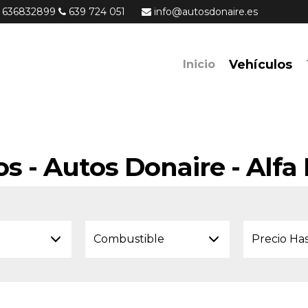
636832899
639 724 051
info@autosdonaire.es
Vehículos
Inicio
os - Autos Donaire - Alf
Combustible
Precio Ha