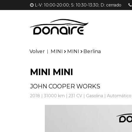
L-V: 10:00-20:00; S: 10:30-13:30; D: cerrado
Volver
MINI
MINI
Berlina
|
MINI MINI
JOHN COOPER WORKS
2018
|
31000 km
|
231
CV |
Gasolina
|
Automático