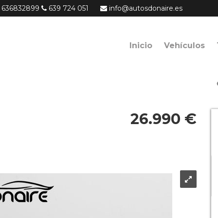
636832899
639 724 051
info@autosdonaire.es
Inicio
Vehículos
26.990 €